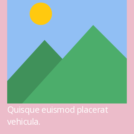
Quisque euismod placerat
vehicula.